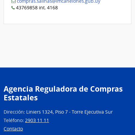
compras.salinas@imcanelones.gub.uy
43769858 int. 4168
Agencia Reguladora de Compras
Estatales
Dirección:
Liniers 1324, Piso 7 - Torre Ejecutiva Sur
Teléfono:
2903 11 11
Contacto