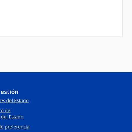
Gestión
es del Estado
co de
 del Estado
e preferencia