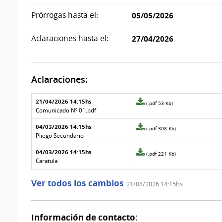
Prórrogas hasta el:
05/05/2026
Aclaraciones hasta el:
27/04/2026
Aclaraciones:
Aclaraciones del llamado
Fecha y
21/04/2026 14:15hs
Archivo
(.pdf 53 Kb)
texto de
Archivo
adjunto
Comunicado Nº 01.pdf
la
de la
de
aclaración
aclaración
04/03/2026 14:15hs
la
Archivo
(.pdf 308 Kb)
aclaración
adjunto
Pliego Secundario
Nº
de
04/03/2026 14:15hs
3
la
Archivo
(.pdf 221 Kb)
aclaración
adjunto
Caratula
Nº
de
2
la
Ver todos los cambios
21/04/2026 14:15hs
aclaración
Nº
1
Información de contacto: