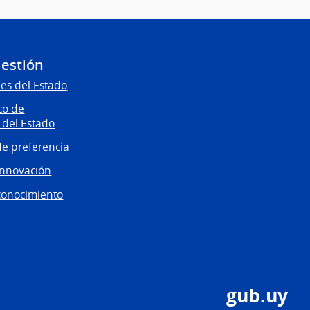
Gestión
es del Estado
co de
 del Estado
e preferencia
innovación
conocimiento
gub.uy