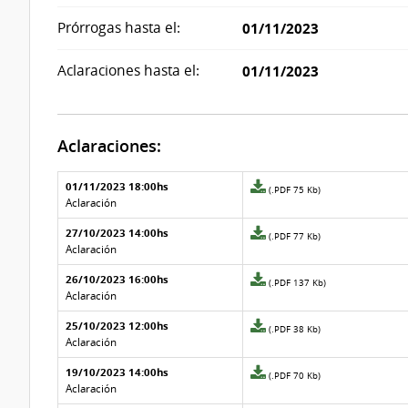
Prórrogas hasta el:
01/11/2023
Aclaraciones hasta el:
01/11/2023
Aclaraciones:
Aclaraciones del llamado
Fecha y
01/11/2023 18:00hs
Archivo
(.PDF 75 Kb)
texto de
Archivo
adjunto
Aclaración
la
de la
de
aclaración
aclaración
27/10/2023 14:00hs
la
Archivo
(.PDF 77 Kb)
aclaración
adjunto
Aclaración
Nº
de
26/10/2023 16:00hs
10
la
Archivo
(.PDF 137 Kb)
aclaración
adjunto
Aclaración
Nº
de
25/10/2023 12:00hs
9
la
Archivo
(.PDF 38 Kb)
aclaración
adjunto
Aclaración
Nº
de
19/10/2023 14:00hs
8
la
Archivo
(.PDF 70 Kb)
aclaración
adjunto
Aclaración
Nº
de