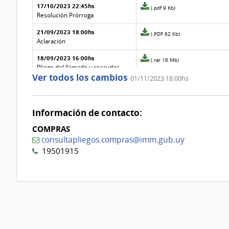
17/10/2023 22:45hs
7
la
Archivo
(.pdf 9 Kb)
aclaración
adjunto
Resolución Prórroga
Nº
de
21/09/2023 18:00hs
6
la
Archivo
(.PDF 62 Kb)
aclaración
adjunto
Aclaración
Nº
de
18/09/2023 16:00hs
5
la
Archivo
(.rar 16 Mb)
aclaración
adjunto
Pliego del llamado y recaudos
Ver todos los cambios
Nº
de
01/11/2023 18:00hs
18/09/2023 16:00hs
4
la
Archivo
(.pdf 11 Kb)
aclaración
adjunto
Resolución de Aprobación de
Nº
de
llamado
3
la
Información de contacto:
aclaración
COMPRAS
Nº
2
consultapliegos.compras@imm.gub.uy
19501915