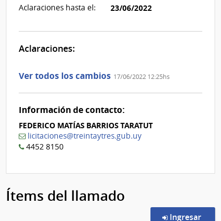
Aclaraciones hasta el:
23/06/2022
Aclaraciones:
Aclaraciones del llamado
Fecha y
Ver todos los cambios
17/06/2022 12:25hs
texto de
Archivo
la
de la
aclaración
aclaración
Información de contacto:
FEDERICO MATÍAS BARRIOS TARATUT
licitaciones@treintaytres.gub.uy
4452 8150
Ítems del llamado
en l
Ingresar