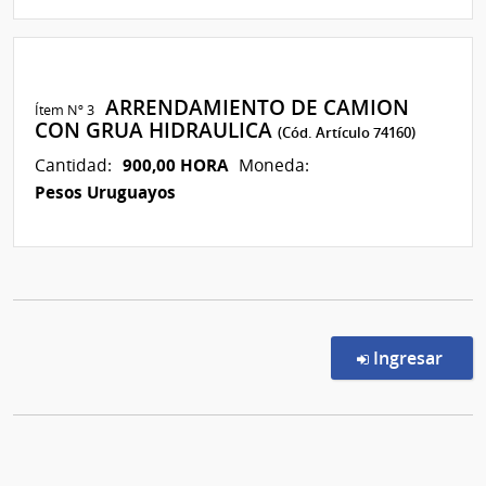
ARRENDAMIENTO DE CAMION
Ítem Nº 3
CON GRUA HIDRAULICA
(Cód. Artículo 74160)
900,00 HORA
Cantidad:
Moneda:
Pesos Uruguayos
en l
Ingresar