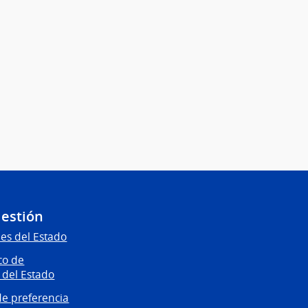
Gestión
es del Estado
co de
 del Estado
e preferencia