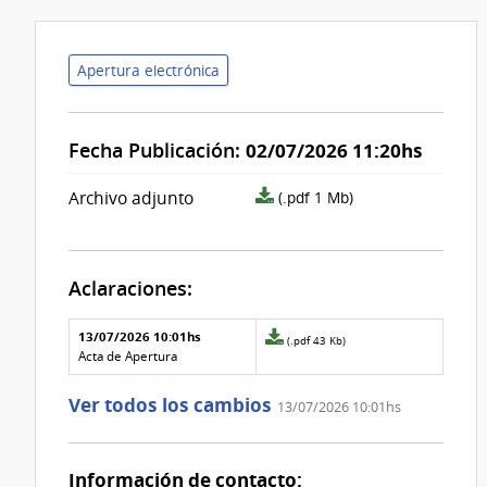
Apertura electrónica
Fecha Publicación:
02/07/2026 11:20hs
archivo
Archivo adjunto
(.pdf 1 Mb)
adjunto/pliego
Aclaraciones:
Aclaraciones del llamado
Fecha y
13/07/2026 10:01hs
Archivo
(.pdf 43 Kb)
texto de
Archivo
adjunto
Acta de Apertura
la
de la
de
aclaración
aclaración
la
Ver todos los cambios
13/07/2026 10:01hs
aclaración
Nº
0
Información de contacto: