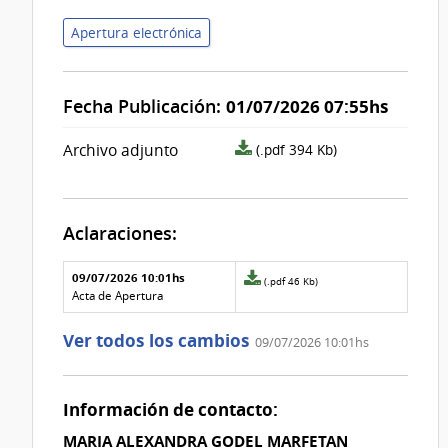
Apertura electrónica
Fecha Publicación:
01/07/2026 07:55hs
archivo
Archivo adjunto
(.pdf 394 Kb)
adjunto/pliego
Aclaraciones:
Aclaraciones del llamado
Fecha y
09/07/2026 10:01hs
Archivo
(.pdf 46 Kb)
texto de
Archivo
adjunto
Acta de Apertura
la
de la
de
aclaración
aclaración
la
Ver todos los cambios
09/07/2026 10:01hs
aclaración
Nº
0
Información de contacto:
MARIA ALEXANDRA GODEL MARFETAN