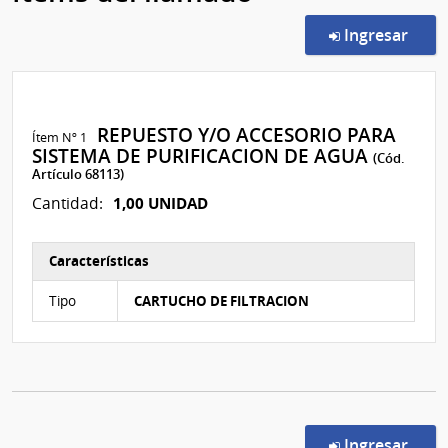
en l
Ingresar
REPUESTO Y/O ACCESORIO PARA
Ítem Nº 1
SISTEMA DE PURIFICACION DE AGUA
(Cód.
Artículo 68113)
1,00 UNIDAD
Cantidad:
Características
Características del Ítem Nº 1
Tipo
CARTUCHO DE FILTRACION
en l
Ingresar