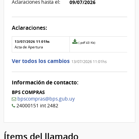
Aclaraciones hasta el:
09/07/2026
Aclaraciones:
Aclaraciones del llamado
Fecha y
13/07/2026 11:01hs
Archivo
(.pdf 43 Kb)
texto de
Archivo
adjunto
Acta de Apertura
la
de la
de
aclaración
aclaración
la
Ver todos los cambios
13/07/2026 11:01hs
aclaración
Nº
0
Información de contacto:
BPS COMPRAS
bpscompras@bps.gub.uy
24000151 int 2482
Ítems del llamado