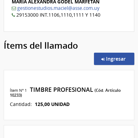
MARIA ALEXANDRA GODEL MARFETAN
gestionestudios.maciel@asse.com.uy
29153000 INT.1106,1110,1111 Y 1140
Ítems del llamado
en l
Ingresar
TIMBRE PROFESIONAL
Ítem Nº 1
(Cód. Artículo
10233)
125,00 UNIDAD
Cantidad: