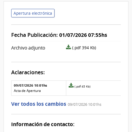
Apertura electrónica
Fecha Publicación:
01/07/2026 07:55hs
archivo
Archivo adjunto
(.pdf 394 Kb)
adjunto/pliego
Aclaraciones:
Aclaraciones del llamado
Fecha y
09/07/2026 10:01hs
Archivo
(.pdf 45 Kb)
texto de
Archivo
adjunto
Acta de Apertura
la
de la
de
aclaración
aclaración
la
Ver todos los cambios
09/07/2026 10:01hs
aclaración
Nº
0
Información de contacto: