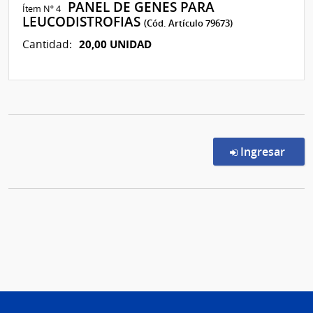
PANEL DE GENES PARA
Ítem Nº 4
LEUCODISTROFIAS
(Cód. Artículo 79673)
20,00 UNIDAD
Cantidad:
en l
Ingresar