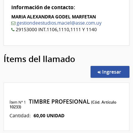
Información de contacto:
MARIA ALEXANDRA GODEL MARFETAN
gestiondeestudios.maciel@asse.com.uy
29153000 INT.1106,1110,1111 Y 1140
Ítems del llamado
en l
Ingresar
TIMBRE PROFESIONAL
Ítem Nº 1
(Cód. Artículo
10233)
60,00 UNIDAD
Cantidad: