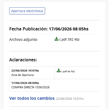
Apertura electrónica
Fecha Publicación:
17/06/2026 08:05hs
archivo
Archivo adjunto
(.pdf 392 Kb)
adjunto/pliego
Aclaraciones:
Aclaraciones del llamado
Fecha y
22/06/2026 10:01hs
Archivo
(.pdf 44 Kb)
texto de
Archivo
adjunto
Acta de Apertura
la
de la
de
aclaración
aclaración
17/06/2026 08:09hs
la
aclaración
COMPRA DIRECTA 1056/2026
Nº
1
Ver todos los cambios
22/06/2026 10:01hs