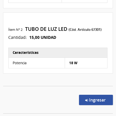
TUBO DE LUZ LED
Ítem Nº 2
(Cód. Artículo 67301)
15,00 UNIDAD
Cantidad:
Características
Características del Ítem Nº 2
Potencia
18 W
en l
Ingresar