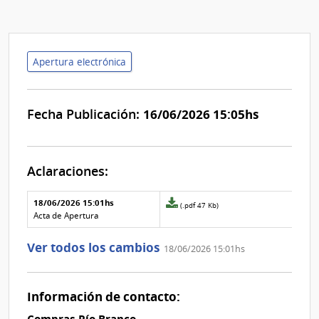
Apertura electrónica
Fecha Publicación:
16/06/2026 15:05hs
Aclaraciones:
Aclaraciones del llamado
Fecha y
18/06/2026 15:01hs
Archivo
(.pdf 47 Kb)
texto de
Archivo
adjunto
Acta de Apertura
la
de la
de
aclaración
aclaración
la
Ver todos los cambios
18/06/2026 15:01hs
aclaración
Nº
0
Información de contacto: