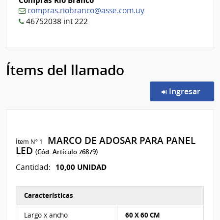
Compras Río Branco
compras.riobranco@asse.com.uy
46752038 int 222
Ítems del llamado
en l
Ingresar
MARCO DE ADOSAR PARA PANEL
Ítem Nº 1
LED
(Cód. Artículo 76879)
10,00 UNIDAD
Cantidad:
Características
Características del Ítem Nº 1
Largo x ancho
60 X 60 CM