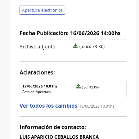
Apertura electrónica
Fecha Publicación:
16/06/2026 14:00hs
archivo
Archivo adjunto
(.docx 73 Kb)
adjunto/pliego
Aclaraciones:
Aclaraciones del llamado
Fecha y
18/06/2026 10:01hs
Archivo
(.pdf 42 Kb)
texto de
Archivo
adjunto
Acta de Apertura
la
de la
de
aclaración
aclaración
la
Ver todos los cambios
18/06/2026 10:01hs
aclaración
Nº
0
Información de contacto:
LUIS APARICIO CEBALLOS BRANCA