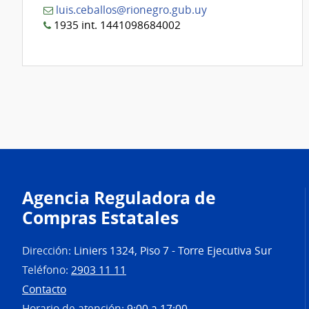
luis.ceballos@rionegro.gub.uy
1935 int. 1441098684002
Agencia Reguladora de
Compras Estatales
Dirección:
Liniers 1324, Piso 7 - Torre Ejecutiva Sur
Teléfono:
2903 11 11
Contacto
Horario de atención:
9:00 a 17:00