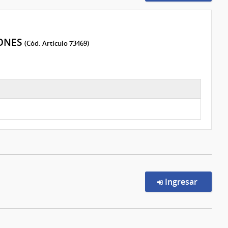
ONES
(Cód. Artículo 73469)
en la c
Ingresar