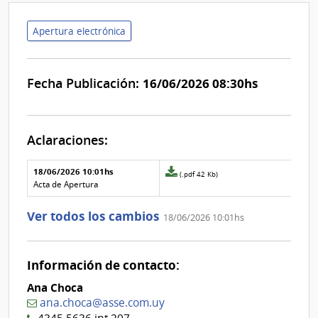
Apertura electrónica
Fecha Publicación:
16/06/2026 08:30hs
Aclaraciones:
Aclaraciones del llamado
Fecha y
18/06/2026 10:01hs
Archivo
(.pdf 42 Kb)
texto de
Archivo
adjunto
Acta de Apertura
la
de la
de
aclaración
aclaración
la
Ver todos los cambios
18/06/2026 10:01hs
aclaración
Nº
0
Información de contacto:
Ana Choca
ana.choca@asse.com.uy