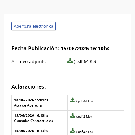
Apertura electrónica
Fecha Publicación:
15/06/2026 16:10hs
archivo
Archivo adjunto
(.pdf 64 Kb)
adjunto/pliego
Aclaraciones:
Aclaraciones del llamado
Fecha y
18/06/2026 15:01hs
Archivo
(.pdf 44 Kb)
texto de
Archivo
adjunto
Acta de Apertura
la
de la
de
aclaración
aclaración
15/06/2026 16:13hs
la
Archivo
(.pdf 2 Mb)
aclaración
adjunto
Clausulas Contractuales
Nº
de
15/06/2026 16:13hs
2
la
Archivo
(.pdf 42 Kb)