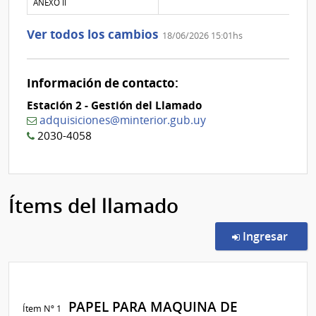
aclaración
adjunto
ANEXO II
Nº
de
1
la
Ver todos los cambios
18/06/2026 15:01hs
aclaración
Nº
0
Información de contacto:
Estación 2 - Gestión del Llamado
adquisiciones@minterior.gub.uy
2030-4058
Ítems del llamado
en l
Ingresar
PAPEL PARA MAQUINA DE
Ítem Nº 1