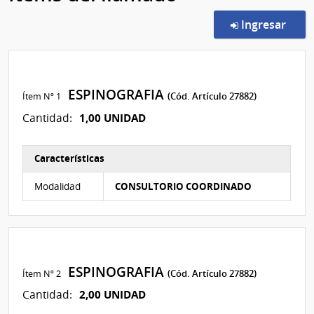
en l
Ingresar
ESPINOGRAFIA
Ítem Nº 1
(Cód. Artículo 27882)
1,00 UNIDAD
Cantidad:
Características
Características del Ítem Nº 1
Modalidad
CONSULTORIO COORDINADO
ESPINOGRAFIA
Ítem Nº 2
(Cód. Artículo 27882)
2,00 UNIDAD
Cantidad: