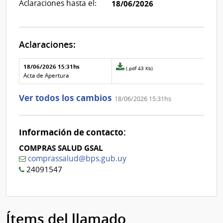
Aclaraciones hasta el:
18/06/2026
Aclaraciones:
Aclaraciones del llamado
Fecha y
18/06/2026 15:31hs
Archivo
(.pdf 43 Kb)
texto de
Archivo
adjunto
Acta de Apertura
la
de la
de
aclaración
aclaración
la
Ver todos los cambios
18/06/2026 15:31hs
aclaración
Nº
0
Información de contacto:
COMPRAS SALUD GSAL
comprassalud@bps.gub.uy
24091547
Ítems del llamado