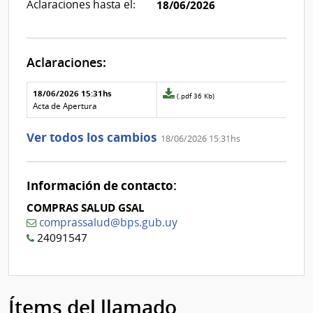
Aclaraciones hasta el:
18/06/2026
Aclaraciones:
Aclaraciones del llamado
Fecha y
18/06/2026 15:31hs
Archivo
(.pdf 36 Kb)
texto de
Archivo
adjunto
Acta de Apertura
la
de la
de
aclaración
aclaración
la
Ver todos los cambios
18/06/2026 15:31hs
aclaración
Nº
0
Información de contacto:
COMPRAS SALUD GSAL
comprassalud@bps.gub.uy
24091547
Ítems del llamado