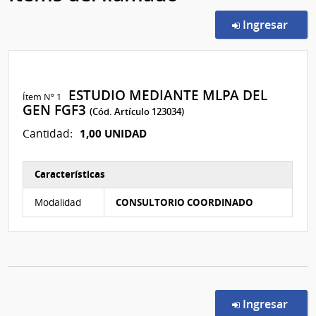
en l
Ingresar
ESTUDIO MEDIANTE MLPA DEL
Ítem Nº 1
GEN FGF3
(Cód. Artículo 123034)
1,00 UNIDAD
Cantidad:
Características
Características del Ítem Nº 1
Modalidad
CONSULTORIO COORDINADO
en l
Ingresar