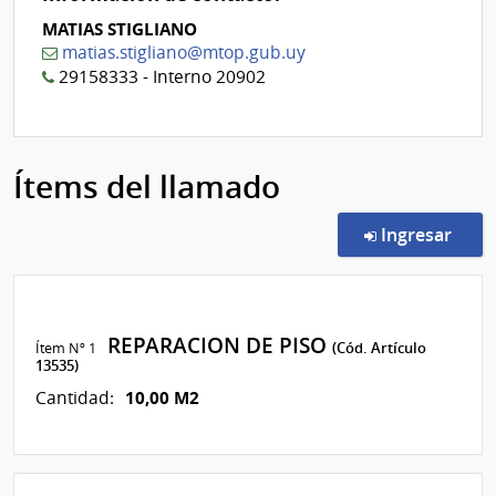
MATIAS STIGLIANO
matias.stigliano@mtop.gub.uy
29158333 - Interno 20902
Ítems del llamado
en l
Ingresar
REPARACION DE PISO
Ítem Nº 1
(Cód. Artículo
13535)
10,00 M2
Cantidad: