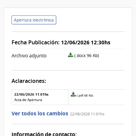
Apertura electrónica
Fecha Publicación:
12/06/2026 12:30hs
archivo
Archivo adjunto
(.docx 96 Kb)
adjunto/pliego
Aclaraciones:
Aclaraciones del llamado
Fecha y
22/06/2026 11:01hs
Archivo
(.pdf 46 Kb)
texto de
Archivo
adjunto
Acta de Apertura
la
de la
de
aclaración
aclaración
la
Ver todos los cambios
22/06/2026 11:01hs
aclaración
Nº
0
Información de contacto: