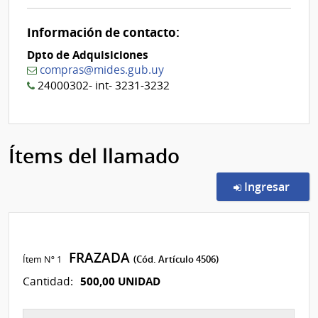
0
Información de contacto:
Dpto de Adquisiciones
compras@mides.gub.uy
24000302- int- 3231-3232
Ítems del llamado
en l
Ingresar
FRAZADA
Ítem Nº 1
(Cód. Artículo 4506)
500,00 UNIDAD
Cantidad: