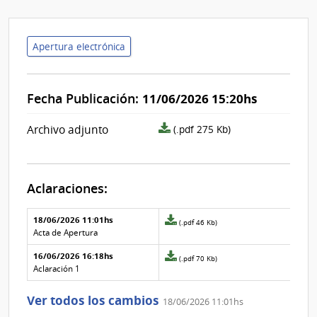
Apertura electrónica
Fecha Publicación:
11/06/2026 15:20hs
archivo
Archivo adjunto
(.pdf 275 Kb)
adjunto/pliego
Aclaraciones:
Aclaraciones del llamado
Fecha y
18/06/2026 11:01hs
Archivo
(.pdf 46 Kb)
texto de
Archivo
adjunto
Acta de Apertura
la
de la
de
aclaración
aclaración
16/06/2026 16:18hs
la
Archivo
(.pdf 70 Kb)
aclaración
adjunto
Aclaración 1
Nº
de
1
la
Ver todos los cambios
18/06/2026 11:01hs
aclaración
Nº