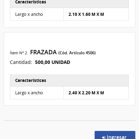
Características
Características del Ítem Nº 1
Largo x ancho
2.10 X 1.60 M X M
FRAZADA
Ítem Nº 2
(Cód. Artículo 4506)
500,00 UNIDAD
Cantidad:
Características
Características del Ítem Nº 2
Largo x ancho
2.40 X 2.20 M X M
en l
Ingresar