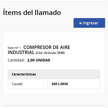
Ítems del llamado
en l
Ingresar
COMPRESOR DE AIRE
Ítem Nº 1
INDUSTRIAL
(Cód. Artículo 3590)
2,00 UNIDAD
Cantidad:
Características
Características del Ítem Nº 1
Caudal
300 L/MIN