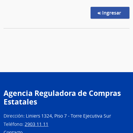
en l
Ingresar
Agencia Reguladora de Compras
Estatales
Dirección:
Liniers 1324, Piso 7 - Torre Ejecutiva Sur
Teléfono:
2903 11 11
Contacto