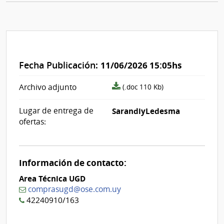
Fecha Publicación:
11/06/2026 15:05hs
archivo
Archivo adjunto
(.doc 110 Kb)
adjunto/pliego
Lugar de entrega de
SarandiyLedesma
ofertas:
Información de contacto:
Area Técnica UGD
comprasugd@ose.com.uy
42240910/163