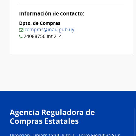
0
Información de contacto:
Dpto. de Compras
compras@inau.gub.uy
24088756 int 214
Agencia Reguladora de
Compras Estatales
Dirección:
Liniers 1324, Piso 7 - Torre Ejecutiva Sur