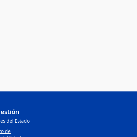
Gestión
es del Estado
co de