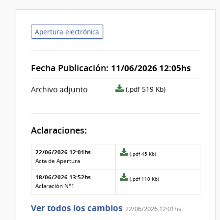
Apertura electrónica
Fecha Publicación:
11/06/2026 12:05hs
archivo
Archivo adjunto
(.pdf 519 Kb)
adjunto/pliego
Aclaraciones:
Aclaraciones del llamado
Fecha y
22/06/2026 12:01hs
Archivo
(.pdf 45 Kb)
texto de
Archivo
adjunto
Acta de Apertura
la
de la
de
aclaración
aclaración
18/06/2026 13:52hs
la
Archivo
(.pdf 110 Kb)
aclaración
adjunto
Aclaración N°1
Nº
de
1
la
Ver todos los cambios
22/06/2026 12:01hs
aclaración
Nº