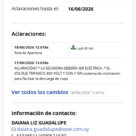
Aclaraciones hasta el:
16/06/2026
Aclaraciones:
Aclaraciones del llamado
Fecha y
18/06/2026 12:01hs
Archivo
(.pdf 45 Kb)
texto de
Archivo
adjunto
Acta de Apertura
la
de la
de
aclaración
aclaración
17/06/2026 13:03hs
la
aclaración
ACLARACIÓN!! * LA SECADORA DEBERÍA SER ELÉCTRICA- * EL
Nº
VOLTAJE TRIFASICO 400 VOLT * CON Y SIN sistema de inclinación
1
para facilitar la descarga de ropa.
Ver todos los cambios
18/06/2026 12:01hs
Información de contacto:
DAIANA LIZ GUADALUPE
daiana.guadalupe@asse.com.uy
44348511//099521630