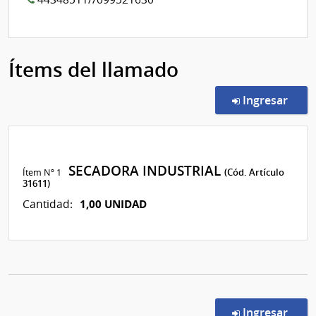
Ítems del llamado
en l
Ingresar
SECADORA INDUSTRIAL
Ítem Nº 1
(Cód. Artículo
31611)
1,00 UNIDAD
Cantidad:
en l
Ingresar