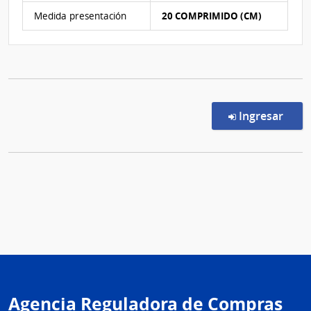
Medida presentación
20 COMPRIMIDO (CM)
en l
Ingresar
Agencia Reguladora de Compras