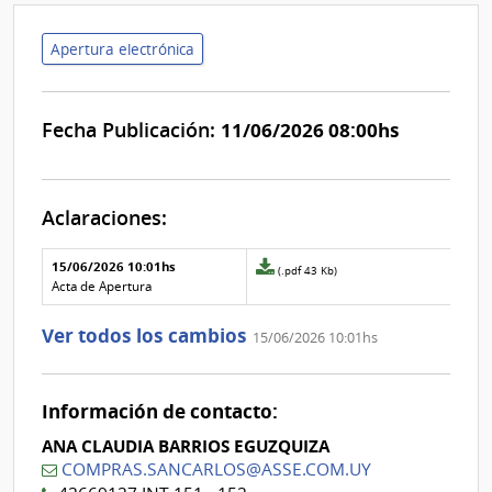
Apertura electrónica
Fecha Publicación:
11/06/2026 08:00hs
Aclaraciones:
Aclaraciones del llamado
Fecha y
15/06/2026 10:01hs
Archivo
(.pdf 43 Kb)
texto de
Archivo
adjunto
Acta de Apertura
la
de la
de
aclaración
aclaración
la
Ver todos los cambios
15/06/2026 10:01hs
aclaración
Nº
0
Información de contacto:
ANA CLAUDIA BARRIOS EGUZQUIZA
COMPRAS.SANCARLOS@ASSE.COM.UY