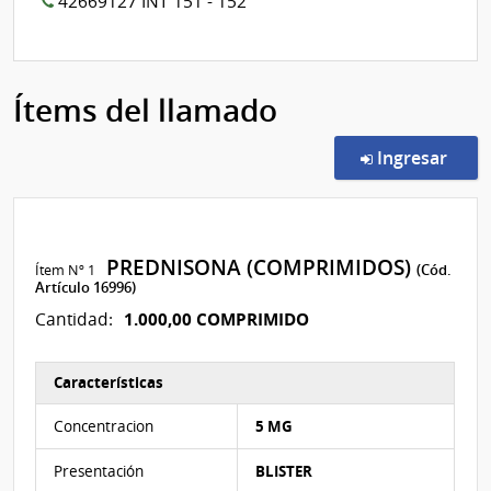
42669127 INT 151 - 152
Ítems del llamado
en l
Ingresar
PREDNISONA (COMPRIMIDOS)
Ítem Nº 1
(Cód.
Artículo 16996)
1.000,00 COMPRIMIDO
Cantidad:
Características
Características del Ítem Nº 1
Concentracion
5 MG
Presentación
BLISTER