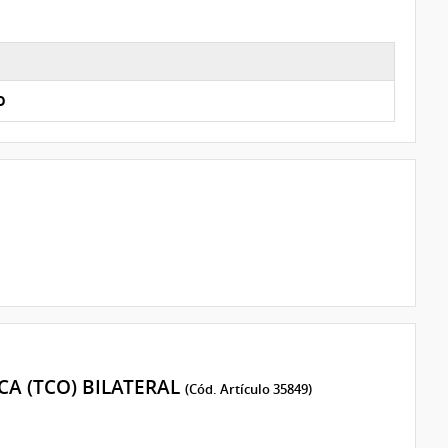
O
A (TCO) BILATERAL
(Cód. Artículo 35849)