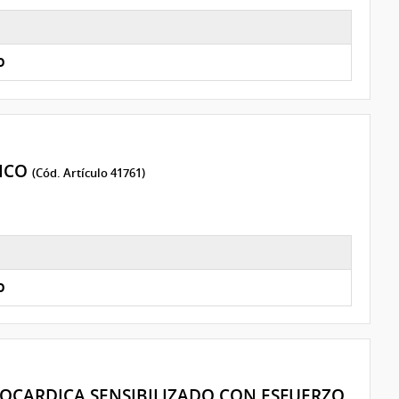
O
GICO
(Cód. Artículo 41761)
O
CARDICA SENSIBILIZADO CON ESFUERZO