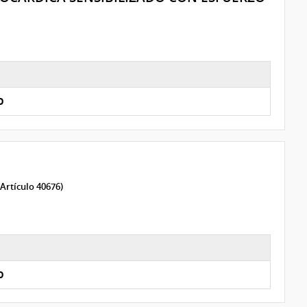
O
 Artículo 40676)
O