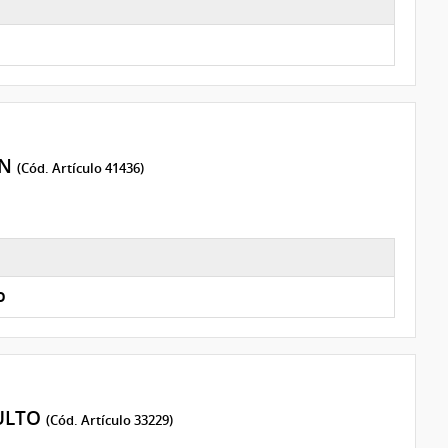
ON
(Cód. Artículo 41436)
O
DULTO
(Cód. Artículo 33229)