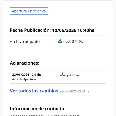
Apertura electrónica
Fecha Publicación:
10/06/2026 16:40hs
archivo
Archivo adjunto
(.pdf 371 Kb)
adjunto/pliego
Aclaraciones:
Aclaraciones del llamado
Fecha y
22/06/2026 12:01hs
Archivo
(.pdf 47 Kb)
texto de
Archivo
adjunto
Acta de Apertura
la
de la
de
aclaración
aclaración
la
Ver todos los cambios
22/06/2026 12:01hs
aclaración
Nº
0
Información de contacto: