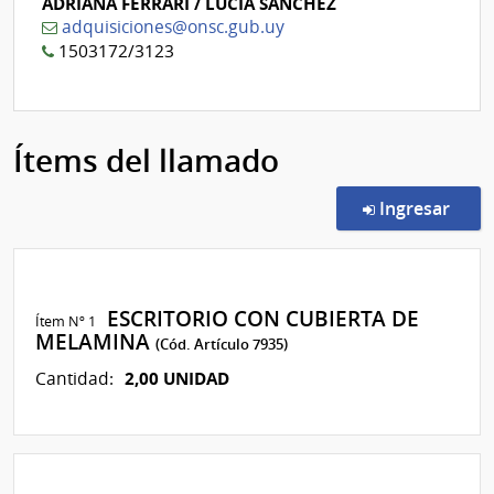
ADRIANA FERRARI / LUCÍA SÁNCHEZ
adquisiciones@onsc.gub.uy
1503172/3123
Ítems del llamado
en l
Ingresar
ESCRITORIO CON CUBIERTA DE
Ítem Nº 1
MELAMINA
(Cód. Artículo 7935)
2,00 UNIDAD
Cantidad: