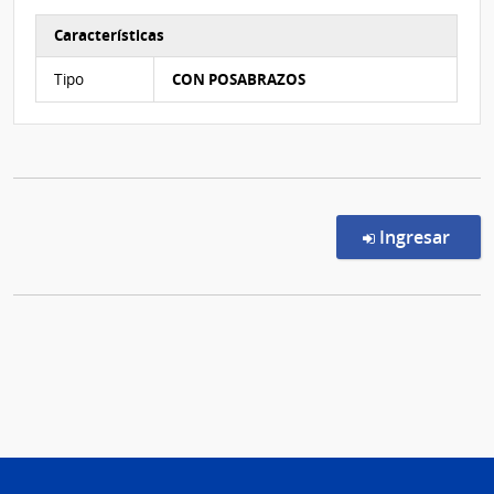
Características
Características del Ítem Nº 7
Tipo
CON POSABRAZOS
en l
Ingresar