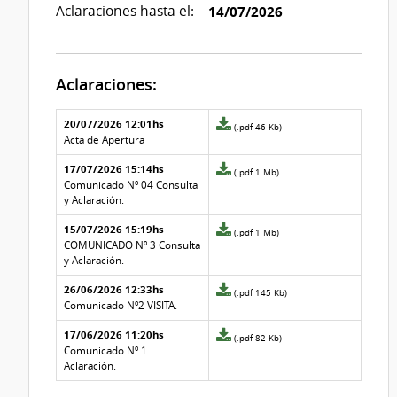
Aclaraciones hasta el:
14/07/2026
Aclaraciones:
Aclaraciones del llamado
Fecha y
20/07/2026 12:01hs
Archivo
(.pdf 46 Kb)
texto de
Archivo
adjunto
Acta de Apertura
la
de la
de
aclaración
aclaración
17/07/2026 15:14hs
la
Archivo
(.pdf 1 Mb)
aclaración
adjunto
Comunicado Nº 04 Consulta
Nº
de
y Aclaración.
4
la
15/07/2026 15:19hs
aclaración
Archivo
(.pdf 1 Mb)
Nº
adjunto
COMUNICADO Nº 3 Consulta
3
de
y Aclaración.
la
26/06/2026 12:33hs
aclaración
Archivo
(.pdf 145 Kb)
Nº
adjunto
Comunicado Nº2 VISITA.
2
de
17/06/2026 11:20hs
la
Archivo
(.pdf 82 Kb)
aclaración
adjunto
Comunicado Nº 1
Nº
de
Aclaración.
1
la
aclaración