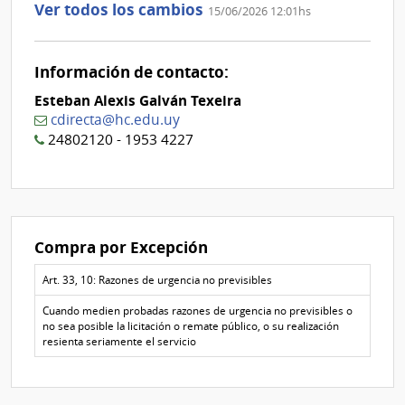
Ver todos los cambios
15/06/2026 12:01hs
aclaración
Nº
0
Información de contacto:
Esteban Alexis Galván Texeira
cdirecta@hc.edu.uy
24802120 - 1953 4227
Compra por Excepción
Art. 33, 10: Razones de urgencia no previsibles
Cuando medien probadas razones de urgencia no previsibles o
no sea posible la licitación o remate público, o su realización
resienta seriamente el servicio