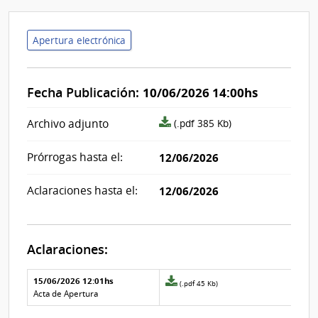
Apertura electrónica
Fecha Publicación:
10/06/2026 14:00hs
archivo
Archivo adjunto
(.pdf 385 Kb)
adjunto/pliego
Prórrogas hasta el:
12/06/2026
Aclaraciones hasta el:
12/06/2026
Aclaraciones:
Aclaraciones del llamado
Fecha y
15/06/2026 12:01hs
Archivo
(.pdf 45 Kb)
texto de
Archivo
adjunto
Acta de Apertura
la
de la
de
aclaración
aclaración
la