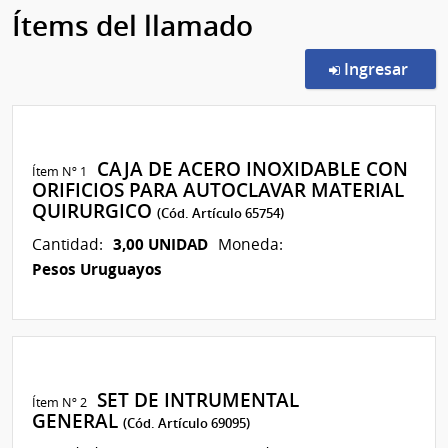
Ítems del llamado
en l
Ingresar
CAJA DE ACERO INOXIDABLE CON
Ítem Nº 1
ORIFICIOS PARA AUTOCLAVAR MATERIAL
QUIRURGICO
(Cód. Artículo 65754)
3,00 UNIDAD
Cantidad:
Moneda:
Pesos Uruguayos
SET DE INTRUMENTAL
Ítem Nº 2
GENERAL
(Cód. Artículo 69095)