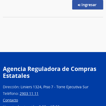
en l
Ingresar
Agencia Reguladora de Compras
Estatales
Dirección:
Liniers 1324, Piso 7 - Torre Ejecutiva Sur
Teléfono:
2903 11 11
Contacto