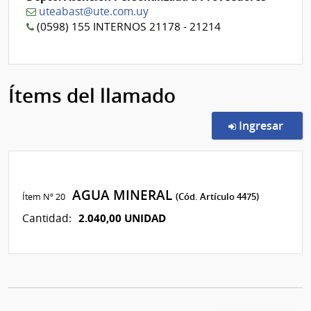
uteabast@ute.com.uy
(0598) 155 INTERNOS 21178 - 21214
Ítems del llamado
en l
Ingresar
AGUA MINERAL
Ítem Nº 20
(Cód. Artículo 4475)
2.040,00 UNIDAD
Cantidad: