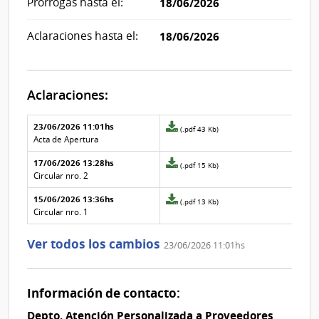
Prórrogas hasta el:
18/06/2026
Aclaraciones hasta el:
18/06/2026
Aclaraciones:
Aclaraciones del llamado
Fecha y
23/06/2026 11:01hs
Archivo
(.pdf 43 Kb)
texto de
Archivo
adjunto
Acta de Apertura
la
de la
de
aclaración
aclaración
17/06/2026 13:28hs
la
Archivo
(.pdf 15 Kb)
aclaración
adjunto
Circular nro. 2
Nº
de
15/06/2026 13:36hs
2
la
Archivo
(.pdf 13 Kb)
aclaración
adjunto
Circular nro. 1
Nº
de
1
la
Ver todos los cambios
23/06/2026 11:01hs
aclaración
Nº
0
Información de contacto:
Depto. Atención Personalizada a Proveedores