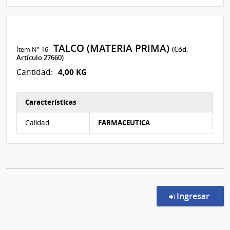
TALCO (MATERIA PRIMA)
Ítem Nº 16
(Cód.
Artículo 27660)
4,00 KG
Cantidad:
Características
Características del Ítem Nº 16
Calidad
FARMACEUTICA
en l
Ingresar