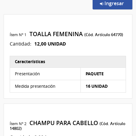
en l
Ingresar
TOALLA FEMENINA
Ítem Nº 1
(Cód. Artículo 64770)
12,00 UNIDAD
Cantidad:
Características
Características del Ítem Nº 1
Presentación
PAQUETE
Medida presentación
16 UNIDAD
CHAMPU PARA CABELLO
Ítem Nº 2
(Cód. Artículo
14802)