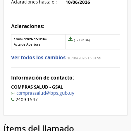
Aclaraciones hasta el:
10/06/2026
Aclaraciones:
Aclaraciones del llamado
Fecha y
10/06/2026 15:31hs
Archivo
(.pdf 43 Kb)
texto de
Archivo
adjunto
Acta de Apertura
la
de la
de
aclaración
aclaración
la
Ver todos los cambios
10/06/2026 15:31hs
aclaración
Nº
0
Información de contacto:
COMPRAS SALUD - GSAL
comprassalud@bps.gub.uy
2409 1547
Ítems del llamado