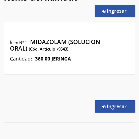
en l
Ingresar
MIDAZOLAM (SOLUCION
Ítem Nº 1
ORAL)
(Cód. Artículo 79543)
360,00 JERINGA
Cantidad:
en l
Ingresar