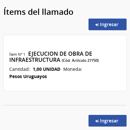
Ítems del llamado
en l
Ingresar
EJECUCION DE OBRA DE
Ítem Nº 1
INFRAESTRUCTURA
(Cód. Artículo 27750)
1,00 UNIDAD
Cantidad:
Moneda:
Pesos Uruguayos
en l
Ingresar