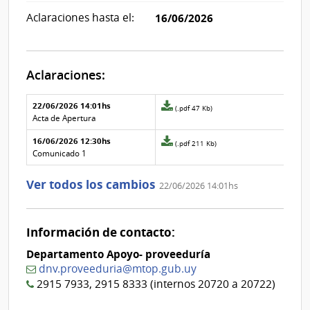
Aclaraciones hasta el:
16/06/2026
Aclaraciones:
Aclaraciones del llamado
Fecha y
22/06/2026 14:01hs
Archivo
(.pdf 47 Kb)
texto de
Archivo
adjunto
Acta de Apertura
la
de la
de
aclaración
aclaración
16/06/2026 12:30hs
la
Archivo
(.pdf 211 Kb)
aclaración
adjunto
Comunicado 1
Nº
de
1
la
Ver todos los cambios
22/06/2026 14:01hs
aclaración
Nº
0
Información de contacto:
Departamento Apoyo- proveeduría
dnv.proveeduria@mtop.gub.uy
2915 7933, 2915 8333 (internos 20720 a 20722)