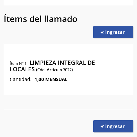
Ítems del llamado
en l
Ingresar
LIMPIEZA INTEGRAL DE
Ítem Nº 1
LOCALES
(Cód. Artículo 7022)
1,00 MENSUAL
Cantidad:
en l
Ingresar