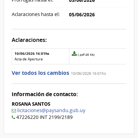
05/06/2026
Aclaraciones hasta el:
05/06/2026
Aclaraciones:
Aclaraciones del llamado
Fecha y
10/06/2026 16:01hs
Archivo
(.pdf 46 Kb)
texto de
Archivo
adjunto
Acta de Apertura
la
de la
de
aclaración
aclaración
la
Ver todos los cambios
10/06/2026 16:01hs
aclaración
Nº
0
Información de contacto:
ROSANA SANTOS
licitaciones@paysandu.gub.uy
47226220 INT 2199/2189