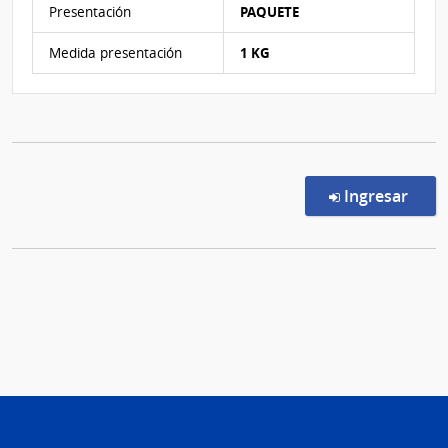
Presentación
PAQUETE
Medida presentación
1 KG
en l
Ingresar