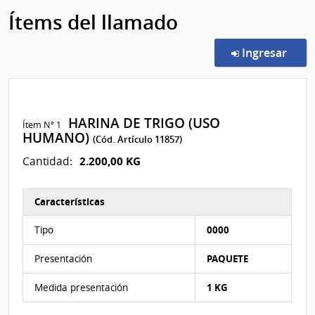
Ítems del llamado
en l
Ingresar
HARINA DE TRIGO (USO
Ítem Nº 1
HUMANO)
(Cód. Artículo 11857)
2.200,00 KG
Cantidad:
Características
Características del Ítem Nº 1
Tipo
0000
Presentación
PAQUETE
Medida presentación
1 KG