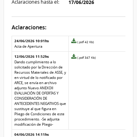
Aclaraciones hasta el:
17/06/2026
Aclaraciones:
Aclaraciones del llamado
Fecha y
24/06/2026 10:01hs
Archivo
(.pdf 42 Kb)
texto de
Archivo
adjunto
Acta de Apertura
la
de la
de
aclaración
aclaración
12/06/2026 11:52hs
la
Archivo
(.pdf 347 Kb)
aclaración
adjunto
Dando cumplimiento a lo
Nº
de
solicitado por la Dirección de
2
la
Recursos Materiales de ASSE, y
aclaración
en virtud de lo notificado por
Nº
ARCE, se envía en archivo
1
adjunto Nuevo ANEXOII
EVALUACIÓN DE OFERTAS Y
CONSIDERACIÓN DE
ANTECEDENTES NEGATIVOS que
sustituye al que figura en
Pliego de Condiciones de este
procedimiento. -Se adjunta
modificación de Pliego-
04/06/2026 14:11hs