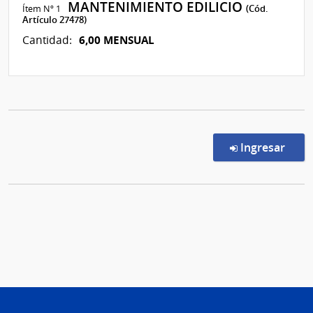
MANTENIMIENTO EDILICIO
Ítem Nº 1
(Cód.
Artículo 27478)
6,00 MENSUAL
Cantidad:
en l
Ingresar