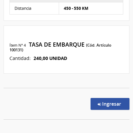
Características del Ítem Nº 4
Distancia
450 - 550 KM
TASA DE EMBARQUE
Ítem Nº 4
(Cód. Artículo
100131)
240,00 UNIDAD
Cantidad:
en l
Ingresar