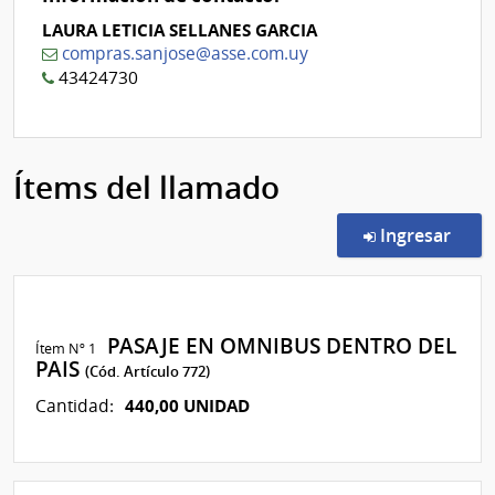
LAURA LETICIA SELLANES GARCIA
compras.sanjose@asse.com.uy
43424730
Ítems del llamado
en l
Ingresar
PASAJE EN OMNIBUS DENTRO DEL
Ítem Nº 1
PAIS
(Cód. Artículo 772)
440,00 UNIDAD
Cantidad: