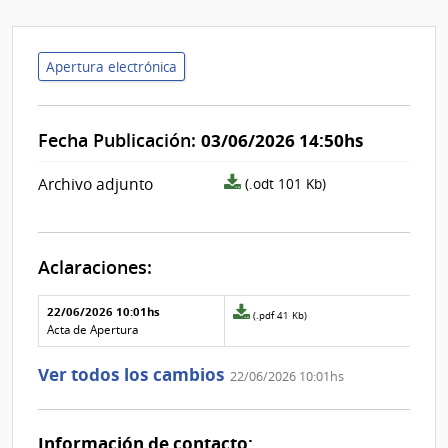
Apertura electrónica
Fecha Publicación:
03/06/2026 14:50hs
archivo
Archivo adjunto
(.odt 101 Kb)
adjunto/pliego
Aclaraciones:
Aclaraciones del llamado
Fecha y
22/06/2026 10:01hs
Archivo
(.pdf 41 Kb)
texto de
Archivo
adjunto
Acta de Apertura
la
de la
de
aclaración
aclaración
la
Ver todos los cambios
22/06/2026 10:01hs
aclaración
Nº
0
Información de contacto: