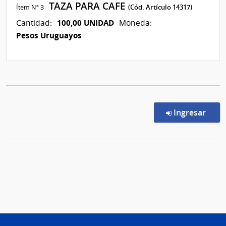
TAZA PARA CAFE
Ítem Nº 3
(Cód. Artículo 14317)
100,00 UNIDAD
Cantidad:
Moneda:
Pesos Uruguayos
en l
Ingresar