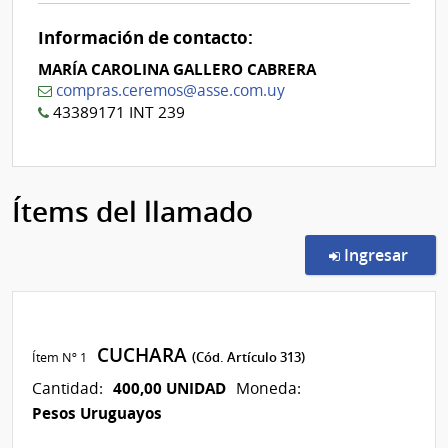
0
Información de contacto:
MARÍA CAROLINA GALLERO CABRERA
compras.ceremos@asse.com.uy
43389171 INT 239
Ítems del llamado
en l
Ingresar
CUCHARA
Ítem Nº 1
(Cód. Artículo 313)
400,00 UNIDAD
Cantidad:
Moneda:
Pesos Uruguayos