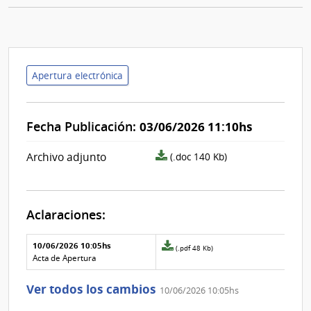
Apertura electrónica
Fecha Publicación:
03/06/2026 11:10hs
archivo
Archivo adjunto
(.doc 140 Kb)
adjunto/pliego
Aclaraciones:
Aclaraciones del llamado
Fecha y
10/06/2026 10:05hs
Archivo
(.pdf 48 Kb)
texto de
Archivo
adjunto
Acta de Apertura
la
de la
de
aclaración
aclaración
la
Ver todos los cambios
10/06/2026 10:05hs
aclaración
Nº