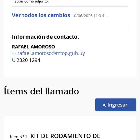
aclaración
subir como adjunto.
Nº
0
Ver todos los cambios
10/06/2026 11:01hs
Información de contacto:
RAFAEL AMOROSO
rafael.amoroso@mtop.gub.uy
2320 1294
Ítems del llamado
en l
Ingresar
KIT DE RODAMIENTO DE
Ítem Nº 1