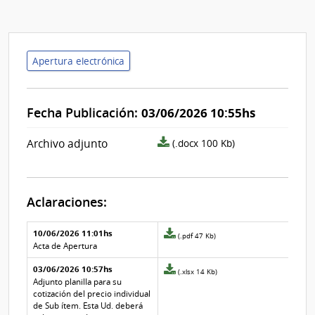
Apertura electrónica
Fecha Publicación:
03/06/2026 10:55hs
archivo
Archivo adjunto
(.docx 100 Kb)
adjunto/pliego
Aclaraciones:
Aclaraciones del llamado
Fecha y
10/06/2026 11:01hs
Archivo
(.pdf 47 Kb)
texto de
Archivo
adjunto
Acta de Apertura
la
de la
de
aclaración
aclaración
03/06/2026 10:57hs
la
Archivo
(.xlsx 14 Kb)
aclaración
adjunto
Adjunto planilla para su
Nº
de
cotización del precio individual
1
la
de Sub ítem. Esta Ud. deberá