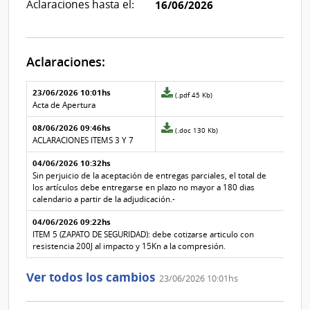
Aclaraciones hasta el:
16/06/2026
Aclaraciones:
Aclaraciones del llamado
Fecha y
23/06/2026 10:01hs
Archivo
(.pdf 45 Kb)
texto de
Archivo
adjunto
Acta de Apertura
la
de la
de
aclaración
aclaración
08/06/2026 09:46hs
la
Archivo
(.doc 130 Kb)
aclaración
adjunto
ACLARACIONES ITEMS 3 Y 7
Nº
de
04/06/2026 10:32hs
3
la
aclaración
Sin perjuicio de la aceptación de entregas parciales, el total de
Nº
los artículos debe entregarse en plazo no mayor a 180 dias
2
calendario a partir de la adjudicación.-
04/06/2026 09:22hs
ITEM 5 (ZAPATO DE SEGURIDAD): debe cotizarse articulo con
resistencia 200J al impacto y 15Kn a la compresión.
Ver todos los cambios
23/06/2026 10:01hs