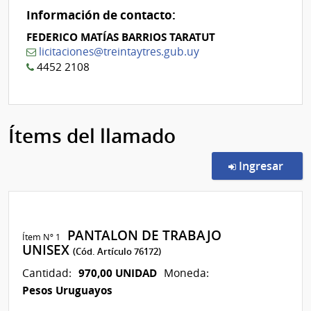
Información de contacto:
FEDERICO MATÍAS BARRIOS TARATUT
licitaciones@treintaytres.gub.uy
4452 2108
Ítems del llamado
en l
Ingresar
PANTALON DE TRABAJO
Ítem Nº 1
UNISEX
(Cód. Artículo 76172)
970,00 UNIDAD
Cantidad:
Moneda:
Pesos Uruguayos