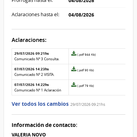
Prórrogas hasta el:
04/08/2026
Aclaraciones hasta el:
04/08/2026
Aclaraciones:
Aclaraciones del llamado
Fecha y
29/07/2026 09:21hs
Archivo
(.pdf 944 Kb)
texto de
Archivo
adjunto
Comunicado Nº 3 Consulta.
la
de la
de
aclaración
aclaración
07/07/2026 14:23hs
la
Archivo
(.pdf 90 Kb)
aclaración
adjunto
Comunicado Nº 2 VISITA.
Nº
de
07/07/2026 14:22hs
2
la
Archivo
(.pdf 79 Kb)
aclaración
adjunto
Comunicado Nº 1 Aclaración
Nº
de
1
la
Ver todos los cambios
29/07/2026 09:21hs
aclaración
Nº
0
Información de contacto:
VALERIA NOVO