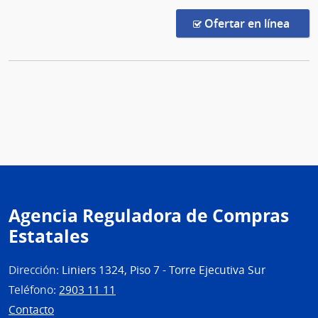
en l
Ofertar en línea
Agencia Reguladora de Compras
Estatales
Dirección:
Liniers 1324, Piso 7 - Torre Ejecutiva Sur
Teléfono:
2903 11 11
Contacto