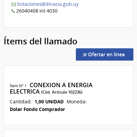
licitaciones@dinacia.gub.uy
26040408 int 4030
Ítems del llamado
en l
Ofertar en línea
CONEXION A ENERGIA
Ítem Nº 1
ELECTRICA
(Cód. Artículo 102236)
1,00 UNIDAD
Cantidad:
Moneda:
Dolar Fondo Comprador