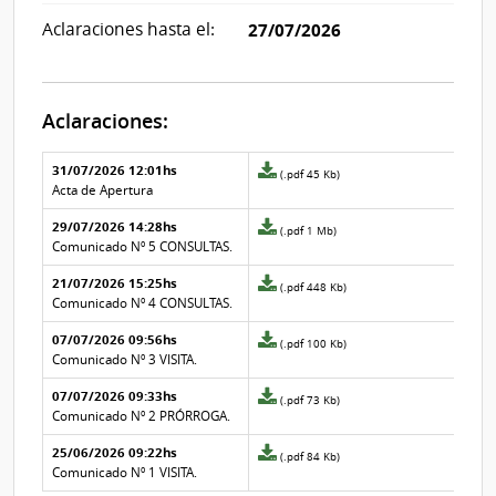
Aclaraciones hasta el:
27/07/2026
Aclaraciones:
Aclaraciones del llamado
Fecha y
31/07/2026 12:01hs
Archivo
(.pdf 45 Kb)
texto de
Archivo
adjunto
Acta de Apertura
la
de la
de
aclaración
aclaración
29/07/2026 14:28hs
la
Archivo
(.pdf 1 Mb)
aclaración
adjunto
Comunicado Nº 5 CONSULTAS.
Nº
de
21/07/2026 15:25hs
5
la
Archivo
(.pdf 448 Kb)
aclaración
adjunto
Comunicado Nº 4 CONSULTAS.
Nº
de
07/07/2026 09:56hs
4
la
Archivo
(.pdf 100 Kb)
aclaración
adjunto
Comunicado Nº 3 VISITA.
Nº
de
07/07/2026 09:33hs
3
la
Archivo
(.pdf 73 Kb)
aclaración
adjunto
Comunicado Nº 2 PRÓRROGA.
Nº
de
25/06/2026 09:22hs
2
la
Archivo
(.pdf 84 Kb)
aclaración
adjunto
Comunicado Nº 1 VISITA.
Nº
de