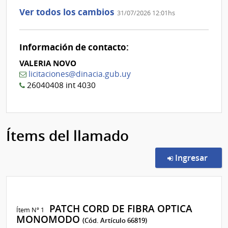
1
la
Ver todos los cambios
31/07/2026 12:01hs
aclaración
Nº
0
Información de contacto:
VALERIA NOVO
licitaciones@dinacia.gub.uy
26040408 int 4030
Ítems del llamado
en l
Ingresar
PATCH CORD DE FIBRA OPTICA
Ítem Nº 1
MONOMODO
(Cód. Artículo 66819)