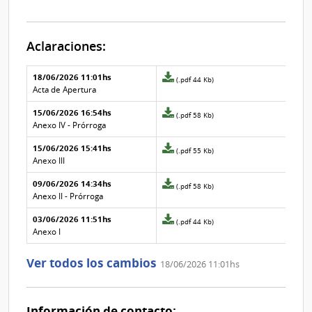
Aclaraciones:
Aclaraciones del llamado
Fecha y
18/06/2026 11:01hs
Archivo
(.pdf 44 Kb)
texto de
Archivo
adjunto
Acta de Apertura
la
de la
de
aclaración
aclaración
15/06/2026 16:54hs
la
Archivo
(.pdf 58 Kb)
aclaración
adjunto
Anexo IV - Prórroga
Nº
de
15/06/2026 15:41hs
4
la
Archivo
(.pdf 55 Kb)
aclaración
adjunto
Anexo III
Nº
de
09/06/2026 14:34hs
3
la
Archivo
(.pdf 58 Kb)
aclaración
adjunto
Anexo II - Prórroga
Nº
de
03/06/2026 11:51hs
2
la
Archivo
(.pdf 44 Kb)
aclaración
adjunto
Anexo I
Nº
de
1
la
Ver todos los cambios
18/06/2026 11:01hs
aclaración
Nº
0
Información de contacto: