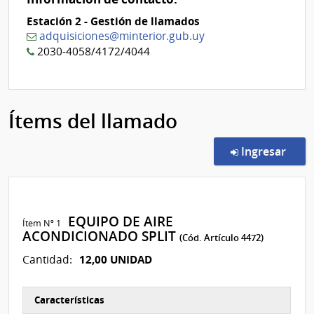
Estación 2 - Gestión de llamados
adquisiciones@minterior.gub.uy
2030-4058/4172/4044
Ítems del llamado
en l
Ingresar
EQUIPO DE AIRE
Ítem Nº 1
ACONDICIONADO SPLIT
(Cód. Artículo 4472)
12,00 UNIDAD
Cantidad:
Características