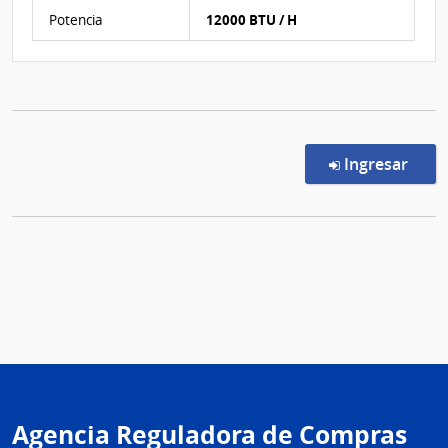
Características del Ítem Nº 1
Potencia
12000 BTU / H
en l
Ingresar
Agencia Reguladora de Compras