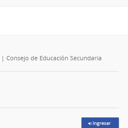
a | Consejo de Educación Secundaria
en la c
Ingresar