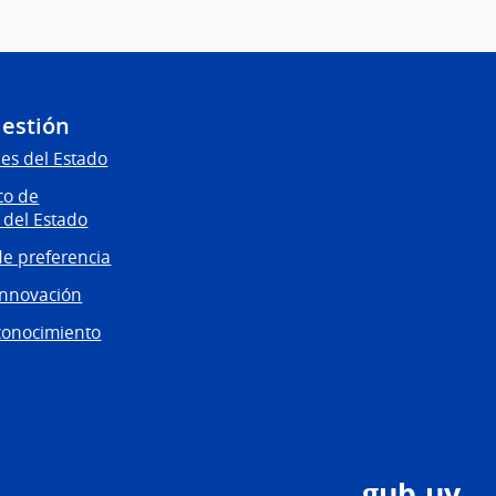
Gestión
es del Estado
co de
 del Estado
e preferencia
innovación
conocimiento
gub.uy