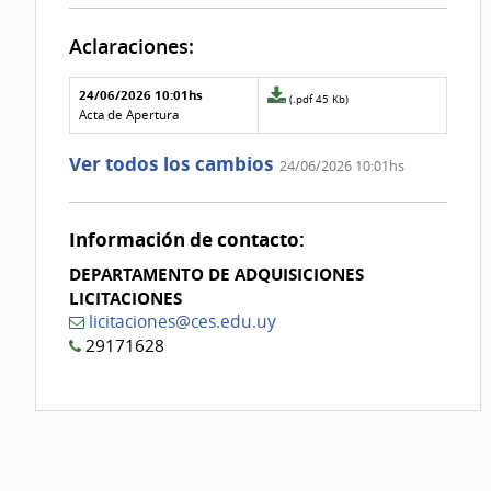
Aclaraciones:
Aclaraciones del llamado
Fecha y
24/06/2026 10:01hs
Archivo
(.pdf 45 Kb)
texto de
Archivo
adjunto
Acta de Apertura
la
de la
de
aclaración
aclaración
la
Ver todos los cambios
24/06/2026 10:01hs
aclaración
Nº
0
Información de contacto:
DEPARTAMENTO DE ADQUISICIONES
LICITACIONES
licitaciones@ces.edu.uy
29171628