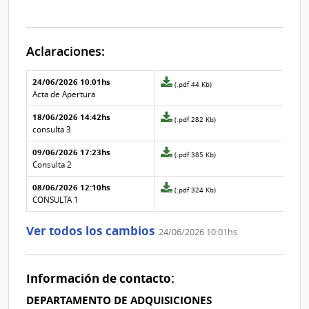
Aclaraciones:
Aclaraciones del llamado
Fecha y
24/06/2026 10:01hs
Archivo
(.pdf 44 Kb)
texto de
Archivo
adjunto
Acta de Apertura
la
de la
de
aclaración
aclaración
18/06/2026 14:42hs
la
Archivo
(.pdf 282 Kb)
aclaración
adjunto
consulta 3
Nº
de
09/06/2026 17:23hs
3
la
Archivo
(.pdf 385 Kb)
aclaración
adjunto
Consulta 2
Nº
de
08/06/2026 12:10hs
2
la
Archivo
(.pdf 324 Kb)
aclaración
adjunto
CONSULTA 1
Nº
de
1
la
Ver todos los cambios
24/06/2026 10:01hs
aclaración
Nº
0
Información de contacto:
DEPARTAMENTO DE ADQUISICIONES