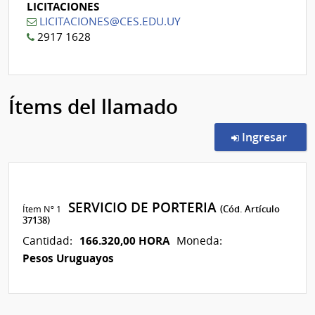
LICITACIONES
LICITACIONES@CES.EDU.UY
2917 1628
Ítems del llamado
en l
Ingresar
SERVICIO DE PORTERIA
Ítem Nº 1
(Cód. Artículo
37138)
166.320,00 HORA
Cantidad:
Moneda:
Pesos Uruguayos