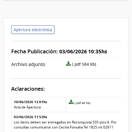
Apertura electrónica
Fecha Publicación:
03/06/2026 10:35hs
archivo
Archivo adjunto
(.pdf 584 Kb)
adjunto/pliego
Aclaraciones:
Aclaraciones del llamado
Fecha y
10/06/2026 13:01hs
Archivo
(.pdf 46 Kb)
texto de
Archivo
adjunto
Acta de Apertura
la
de la
de
aclaración
aclaración
03/06/2026 11:52hs
la
aclaración
Los ítems deben ser entregados en Reconquista 535 piso 6. Por
Nº
consultas comunicarse con Cecilia Fonsalia Tel 1825 int 02611
1