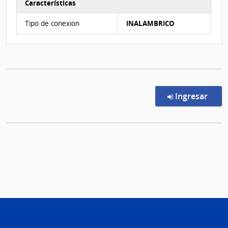
Características
Características del Ítem Nº 20
Tipo de conexion
INALAMBRICO
en l
Ingresar