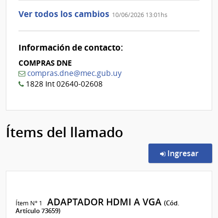
Ver todos los cambios
10/06/2026 13:01hs
Información de contacto:
COMPRAS DNE
compras.dne@mec.gub.uy
1828 Int 02640-02608
Ítems del llamado
en l
Ingresar
ADAPTADOR HDMI A VGA
Ítem Nº 1
(Cód.
Artículo 73659)