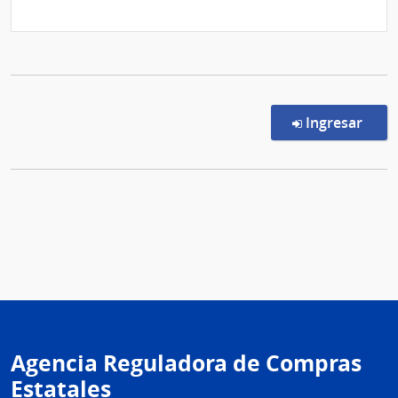
en l
Ingresar
Agencia Reguladora de Compras
Estatales