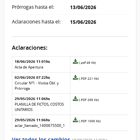
Prórrogas hasta el:
13/06/2026
Aclaraciones hasta el:
15/06/2026
Aclaraciones:
Aclaraciones del llamado
Fecha y
18/06/2026 11:01hs
Archivo
(.pdf 46 Kb)
texto de
Archivo
adjunto
Acta de Apertura
la
de la
de
aclaración
aclaración
02/06/2026 07:22hs
la
Archivo
(.PDF 221 Kb)
aclaración
adjunto
Circular Nº1 - Visitia Obl. y
Nº
de
Prórroga
3
la
29/05/2026 11:06hs
aclaración
Archivo
(.PDF 289 Kb)
Nº
adjunto
PLANILLA DE FICTOS, COSTOS
2
de
UNITARIOS
la
29/05/2026 11:06hs
aclaración
Archivo
(.PDF 1006 Kb)
Nº
adjunto
aclar_llamado_1400675500_1
1
de
la
Ver todos los cambios