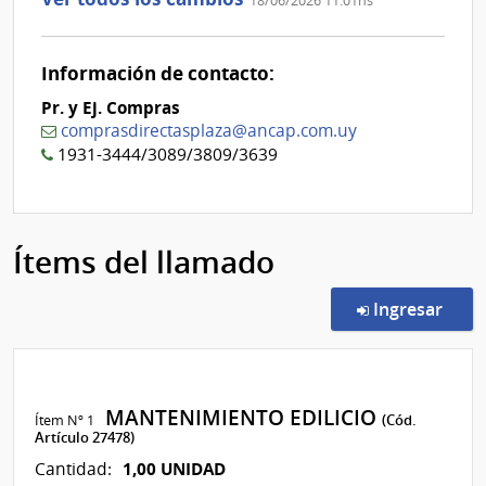
18/06/2026 11:01hs
aclaración
Nº
0
Información de contacto:
Pr. y Ej. Compras
comprasdirectasplaza@ancap.com.uy
1931-3444/3089/3809/3639
Ítems del llamado
en l
Ingresar
MANTENIMIENTO EDILICIO
Ítem Nº 1
(Cód.
Artículo 27478)
1,00 UNIDAD
Cantidad: