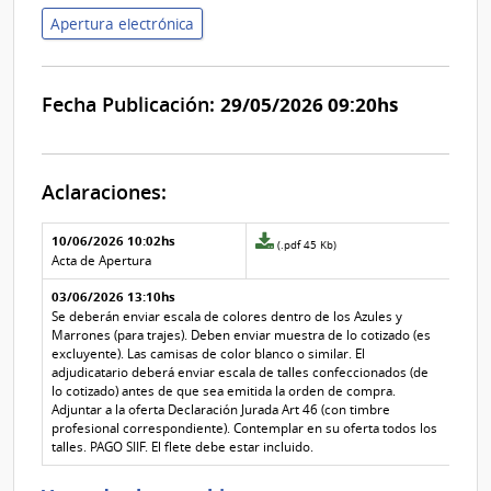
Apertura electrónica
Fecha Publicación:
29/05/2026 09:20hs
Aclaraciones:
Aclaraciones del llamado
Fecha y
10/06/2026 10:02hs
Archivo
(.pdf 45 Kb)
texto de
Archivo
adjunto
Acta de Apertura
la
de la
de
aclaración
aclaración
03/06/2026 13:10hs
la
aclaración
Se deberán enviar escala de colores dentro de los Azules y
Nº
Marrones (para trajes). Deben enviar muestra de lo cotizado (es
1
excluyente). Las camisas de color blanco o similar. El
adjudicatario deberá enviar escala de talles confeccionados (de
lo cotizado) antes de que sea emitida la orden de compra.
Adjuntar a la oferta Declaración Jurada Art 46 (con timbre
profesional correspondiente). Contemplar en su oferta todos los
talles. PAGO SIIF. El flete debe estar incluido.