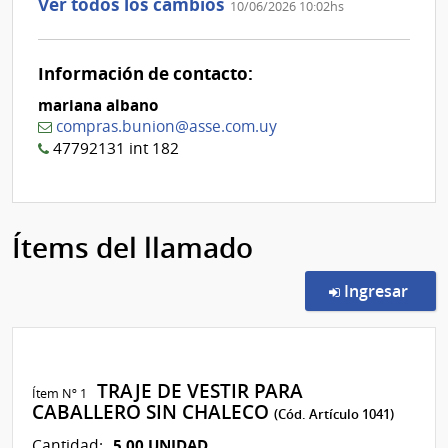
Ver todos los cambios
10/06/2026 10:02hs
Información de contacto:
mariana albano
compras.bunion@asse.com.uy
47792131 int 182
Ítems del llamado
en l
Ingresar
TRAJE DE VESTIR PARA
Ítem Nº 1
CABALLERO SIN CHALECO
(Cód. Artículo 1041)
5,00 UNIDAD
Cantidad: