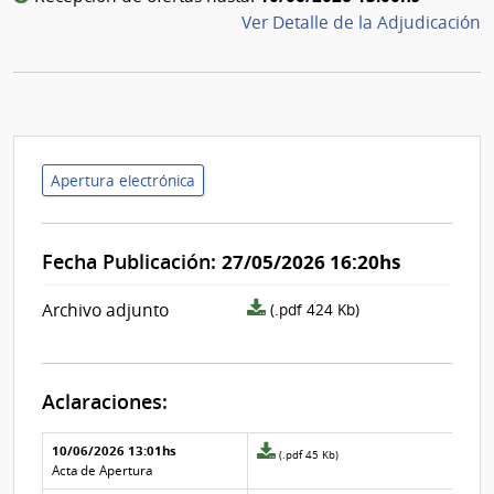
Ver Detalle de la Adjudicación
Apertura electrónica
Fecha Publicación:
27/05/2026 16:20hs
archivo
Archivo adjunto
(.pdf 424 Kb)
adjunto/pliego
Aclaraciones:
Aclaraciones del llamado
Fecha y
10/06/2026 13:01hs
Archivo
(.pdf 45 Kb)
texto de
Archivo
adjunto
Acta de Apertura
la
de la
de