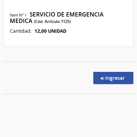
SERVICIO DE EMERGENCIA
Ítem Nº 1
MEDICA
(Cód. Artículo 1125)
12,00 UNIDAD
Cantidad:
en l
Ingresar