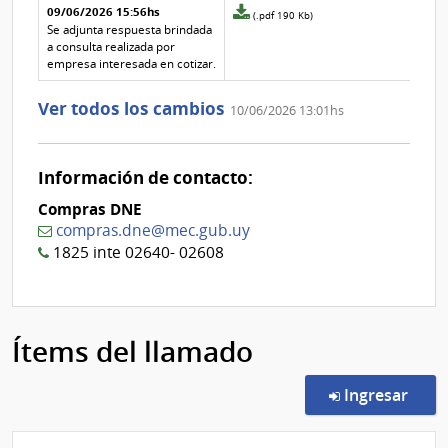
aclaración
aclaración
09/06/2026 15:56hs
la
Archivo
(.pdf 190 Kb)
aclaración
adjunto
Se adjunta respuesta brindada
Nº
de
a consulta realizada por
1
la
empresa interesada en cotizar.
aclaración
Nº
Ver todos los cambios
10/06/2026 13:01hs
0
Información de contacto:
Compras DNE
compras.dne@mec.gub.uy
1825 inte 02640- 02608
Ítems del llamado
en l
Ingresar