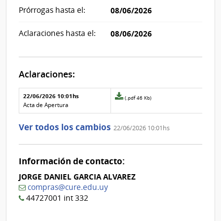
Prórrogas hasta el:
08/06/2026
Aclaraciones hasta el:
08/06/2026
Aclaraciones:
Aclaraciones del llamado
Fecha y
22/06/2026 10:01hs
Archivo
(.pdf 46 Kb)
texto de
Archivo
adjunto
Acta de Apertura
la
de la
de
aclaración
aclaración
la
Ver todos los cambios
22/06/2026 10:01hs
aclaración
Nº
0
Información de contacto:
JORGE DANIEL GARCIA ALVAREZ
compras@cure.edu.uy
44727001 int 332