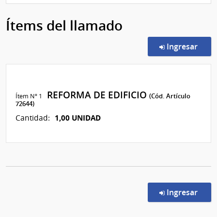
Ítems del llamado
en l
Ingresar
REFORMA DE EDIFICIO
Ítem Nº 1
(Cód. Artículo
72644)
1,00 UNIDAD
Cantidad:
en l
Ingresar