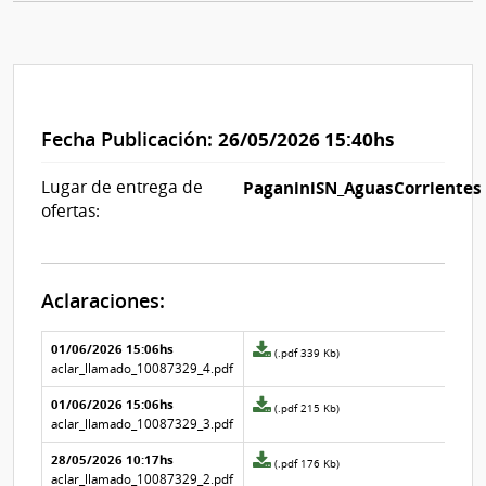
Fecha Publicación:
26/05/2026 15:40hs
Lugar de entrega de
PaganiniSN_AguasCorrientes
ofertas:
Aclaraciones:
Aclaraciones del llamado
Fecha y
01/06/2026 15:06hs
Archivo
(.pdf 339 Kb)
texto de
Archivo
adjunto
aclar_llamado_10087329_4.pdf
la
de la
de
aclaración
aclaración
01/06/2026 15:06hs
la
Archivo
(.pdf 215 Kb)
aclaración
adjunto
aclar_llamado_10087329_3.pdf
Nº
de
28/05/2026 10:17hs
3
la
Archivo
(.pdf 176 Kb)
aclaración
adjunto
aclar_llamado_10087329_2.pdf