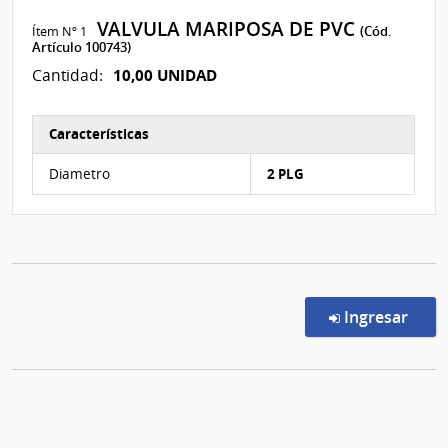
VALVULA MARIPOSA DE PVC
Ítem Nº 1
(Cód.
Artículo 100743)
10,00 UNIDAD
Cantidad:
Características
Características del Ítem Nº 1
Diametro
2 PLG
en l
Ingresar