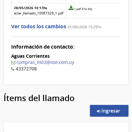
Nº
de
28/05/2026 10:17hs
2
la
Archivo
(.pdf 374 Kb)
aclaración
adjunto
aclar_llamado_10087329_1.pdf
Nº
de
1
la
Ver todos los cambios
01/06/2026 15:25hs
aclaración
Nº
0
Información de contacto:
Aguas Corrientes
compras_m03@ose.com.uy
43372708
Ítems del llamado
en l
Ingresar