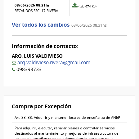
Aclaraciones del llamado
Fecha y
08/06/2026 08:31hs
Archivo
(.zip 674 Kb)
texto de
Archivo
adjunto
RECAUDOS ESC. 17 RIVERA
la
de la
de
aclaración
aclaración
la
Ver todos los cambios
08/06/2026 08:31hs
aclaración
Nº
0
Información de contacto:
ARQ. LUIS VALDIVIESO
arq.valdivieso.rivera@gmail.com
098398733
Compra por Excepción
Art. 33, 33: Adquirir y mantener locales de enseñanza de ANEP
Para adquirir, ejecutar, reparar bienes o contratar servicios
destinados al mantenimiento y mejoras de infraestructura de
locales de enseñanza bajo su dependencia, por parte de la