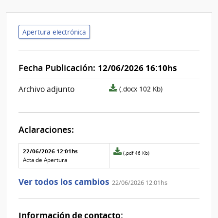
Apertura electrónica
Fecha Publicación:
12/06/2026 16:10hs
archivo
Archivo adjunto
(.docx 102 Kb)
adjunto/pliego
Aclaraciones:
Aclaraciones del llamado
Fecha y
22/06/2026 12:01hs
Archivo
(.pdf 46 Kb)
texto de
Archivo
adjunto
Acta de Apertura
la
de la
de
aclaración
aclaración
la
Ver todos los cambios
22/06/2026 12:01hs
aclaración
Nº
0
Información de contacto: