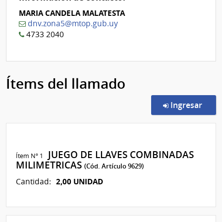
MARIA CANDELA MALATESTA
dnv.zona5@mtop.gub.uy
4733 2040
Ítems del llamado
en l
Ingresar
JUEGO DE LLAVES COMBINADAS
Ítem Nº 1
MILIMETRICAS
(Cód. Artículo 9629)
2,00 UNIDAD
Cantidad: