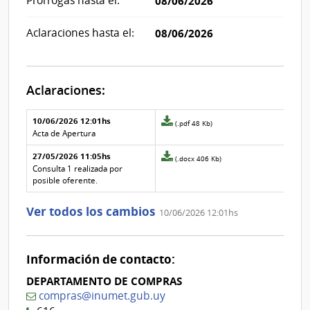
Prórrogas hasta el:
08/06/2026
Aclaraciones hasta el:
08/06/2026
Aclaraciones:
Aclaraciones del llamado
Fecha y
10/06/2026 12:01hs
Archivo
(.pdf 48 Kb)
texto de
Archivo
adjunto
Acta de Apertura
la
de la
de
aclaración
aclaración
27/05/2026 11:05hs
la
Archivo
(.docx 406 Kb)
aclaración
adjunto
Consulta 1 realizada por
Nº
de
posible oferente.
1
la
aclaración
Ver todos los cambios
10/06/2026 12:01hs
Nº
0
Información de contacto:
DEPARTAMENTO DE COMPRAS
compras@inumet.gub.uy