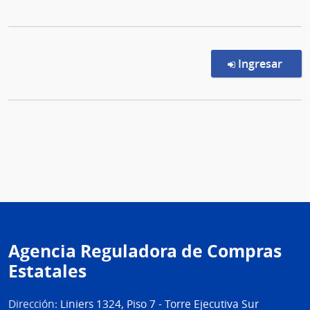
en l
Ingresar
Agencia Reguladora de Compras
Estatales
Dirección:
Liniers 1324, Piso 7 - Torre Ejecutiva Sur