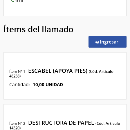
616
Ítems del llamado
en l
Ingresar
ESCABEL (APOYA PIES)
Ítem Nº 1
(Cód. Artículo
48238)
10,00 UNIDAD
Cantidad:
DESTRUCTORA DE PAPEL
Ítem Nº 2
(Cód. Artículo
14320)